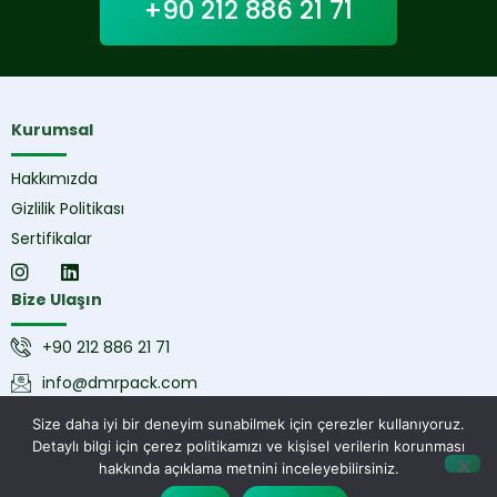
+90 212 886 21 71
Kurumsal
Hakkımızda
Gizlilik Politikası
Sertifikalar
Bize Ulaşın
+90 212 886 21 71
info@dmrpack.com
Ömerli Mah. Nusret Cad. No : 11-13/6 Arnavutköy / İstanbul
Size daha iyi bir deneyim sunabilmek için çerezler kullanıyoruz.
/ Türkiye
Detaylı bilgi için çerez politikamızı ve kişisel verilerin korunması
hakkında açıklama metnini inceleyebilirsiniz.
Dmr Pack © 2026 | Web Tasarım & Yazılım
Mars Creative