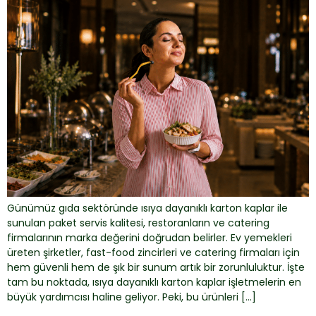
Günümüz gıda sektöründe ısıya dayanıklı karton kaplar ile
sunulan paket servis kalitesi, restoranların ve catering
firmalarının marka değerini doğrudan belirler. Ev yemekleri
üreten şirketler, fast-food zincirleri ve catering firmaları için
hem güvenli hem de şık bir sunum artık bir zorunluluktur. İşte
tam bu noktada, ısıya dayanıklı karton kaplar işletmelerin en
büyük yardımcısı haline geliyor. Peki, bu ürünleri […]