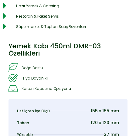
Hazır Yemek & Catering
Restoran & Paket Servis
Süpermarket & Toptan Satış Reyonları
Yemek Kabı 450ml DMR-03
Özellikleri
Doğa Dostu
Isıya Dayanıklı
Karton Kapatma Opsiyonu
155 x 155 mm
Üst İçten İçe Ölçü
120 x 120 mm
Taban
37 mm
Yükseklik