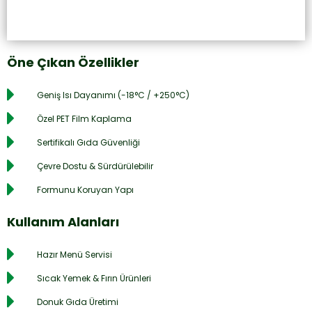
Öne Çıkan Özellikler
Geniş Isı Dayanımı (-18°C / +250°C)
Özel PET Film Kaplama
Sertifikalı Gıda Güvenliği
Çevre Dostu & Sürdürülebilir
Formunu Koruyan Yapı
Kullanım Alanları
Hazır Menü Servisi
Sıcak Yemek & Fırın Ürünleri
Donuk Gıda Üretimi