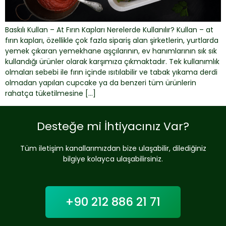
Baskılı Kullan – At Fırın Kapları Nerelerde Kullanılır? Kullan – at
fırın kapları, özellikle çok fazla sipariş alan şirketlerin, yurtlarda
yemek çıkaran yemekhane aşçılarının, ev hanımlarının sık sık
kullandığı ürünler olarak karşımıza çıkmaktadır. Tek kullanımlık
olmaları sebebi ile fırın içinde ısıtılabilir ve tabak yıkama derdi
olmadan yapılan cupcake ya da benzeri tüm ürünlerin
rahatça tüketilmesine […]
Desteğe mi İhtiyacınız Var?
Tüm iletişim kanallarımızdan bize ulaşabilir, dilediğiniz
bilgiye kolayca ulaşabilirsiniz.
+90 212 886 21 71